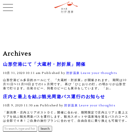
Archives
山形空港にて「大蔵村・肘折展」開催
10月 31, 2020 10:11 am
Published by
肘折温泉
Leave your thoughts
山形空港ビル多目的ホールにて、『大蔵村・肘折展』が開催されます。 期間は10
月31日〜11月30日までの1ヶ月間です。 再び「ひじおりの灯」の明かりが山形空
港で灯ります。出発ロビー、到着ロビーにも展示をしています。 「お…
庄内と最上を結ぶ観光周遊バス運行のお知らせ
10月 9, 2020 11:30 am
Published by
肘折温泉
Leave your thoughts
「新潟県・庄内エリアポストＤＣ」開催に合わせ、期間限定で庄内エリアと最上エ
リアを結ぶ観光周遊バスを運行します。観光スポットや温泉地を巡るバスのコース
は全部で４本！ご自身の旅行プランに合わせて、自由自在に乗り換えも可能です…
Search