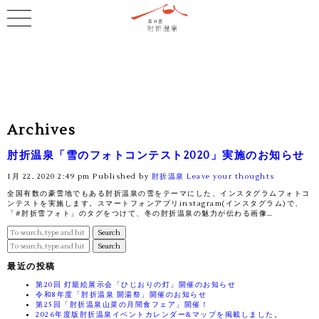
Archives
肘折温泉「雪のフォトコンテスト2020」実施のお知らせ
1月 22, 2020 2:49 pm
Published by
肘折温泉
Leave your thoughts
全国有数の豪雪地でもある肘折温泉の雪をテーマにした、インスタグラムフォトコ
ンテストを実施します。スマートフォンアプリinstagram(インスタグラム)で、
「#肘折雪フォト」のタグをつけて、冬の肘折温泉の魅力が伝わる画像…
Search
Search
最近の投稿
第20回 灯籠絵展示会「ひじおりの灯」開催のお知らせ
令和8年度「肘折温泉 開湯祭」開催のお知らせ
第25回「肘折温泉山菜の月間食フェア」開催！
2026年度版肘折温泉イベントカレンダー&マップを掲載しました。