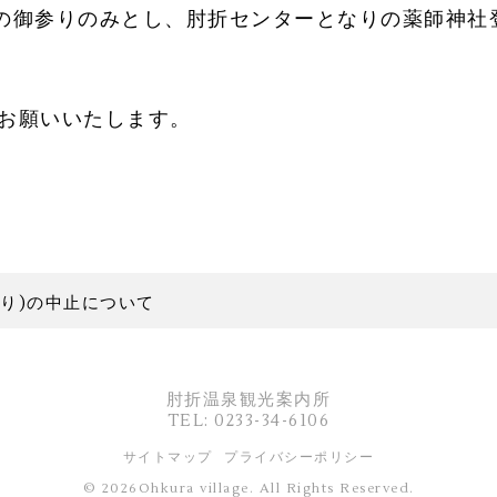
)の御参りのみとし、肘折センターとなりの薬師神社
お願いいたします。
り)の中止について
肘折温泉観光案内所
TEL: 0233-34-6106
サイトマップ
プライバシーポリシー
© 2026Ohkura village. All Rights Reserved.