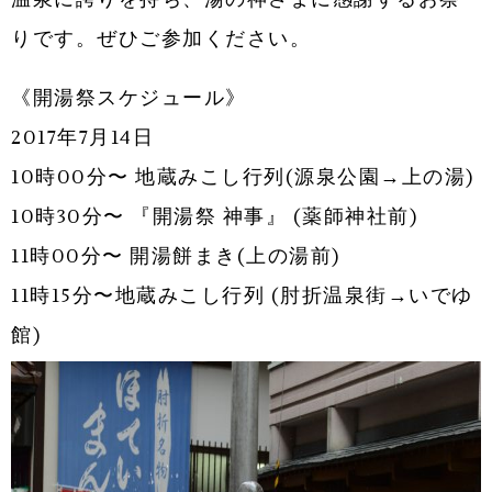
りです。ぜひご参加ください。
《開湯祭スケジュール》
2017年7月14日
10時00分〜 地蔵みこし行列(源泉公園→上の湯)
10時30分〜 『開湯祭 神事』 (薬師神社前)
11時00分〜 開湯餅まき(上の湯前)
11時15分〜地蔵みこし行列 (肘折温泉街→いでゆ
館)